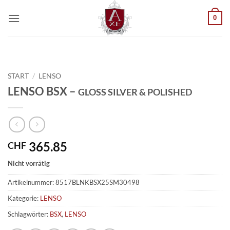
Zum
0
Inhalt
springen
START
/
LENSO
LENSO BSX –
GLOSS SILVER & POLISHED
365.85
CHF
Nicht vorrätig
Artikelnummer:
8517BLNKBSX25SM30498
Kategorie:
LENSO
Schlagwörter:
BSX
,
LENSO