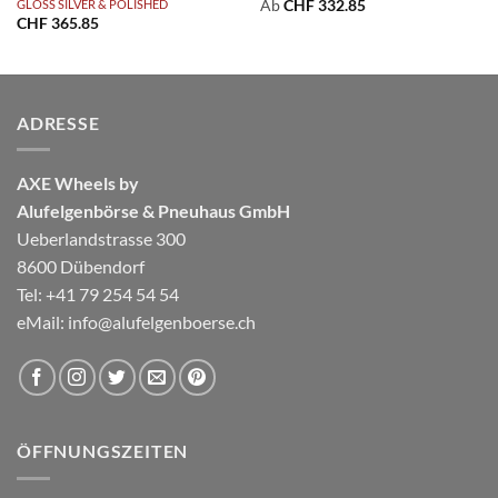
GLOSS SILVER & POLISHED
Ab
CHF
332.85
CHF
365.85
ADRESSE
AXE Wheels by
Alufelgenbörse & Pneuhaus GmbH
Ueberlandstrasse 300
8600 Dübendorf
Tel: +41 79 254 54 54
eMail:
info@alufelgenboerse.ch
ÖFFNUNGSZEITEN