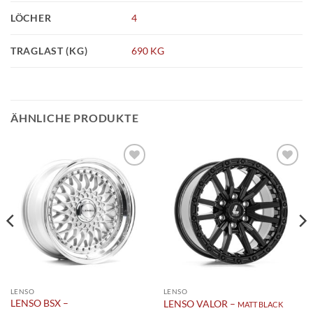
LÖCHER
4
TRAGLAST (KG)
690 KG
ÄHNLICHE PRODUKTE
Add to
Add to
wishlist
wishlist
LENSO
LENSO
LENSO BSX –
LENSO VALOR –
MATT BLACK