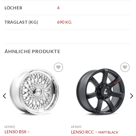
LÖCHER
4
TRAGLAST (KG)
690 KG
ÄHNLICHE PRODUKTE
Add to
Add to
wishlist
wishlist
LENSO
LENSO
LENSO BSX –
LENSO RCC –
MATT BLACK