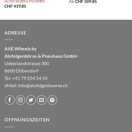
GLOSS SILVER & POLISHED
Ab
CHF
509.85
CHF
419.85
ADRESSE
AXE Wheels by
Alufelgenbörse & Pneuhaus GmbH
Ueberlandstrasse 300
8600 Dübendorf
Tel: +41 79 254 54 54
eMail:
info@alufelgenboerse.ch
ÖFFNUNGSZEITEN