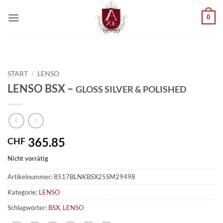
Zum
0
Inhalt
springen
START
/
LENSO
LENSO BSX –
GLOSS SILVER & POLISHED
365.85
CHF
Nicht vorrätig
Artikelnummer:
8517BLNKBSX25SM29498
Kategorie:
LENSO
Schlagwörter:
BSX
,
LENSO