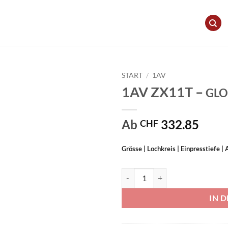
START
/
1AV
1AV ZX11T –
GLO
Ab
332.85
CHF
Grösse | Lochkreis | Einpresstiefe 
1AV ZX11T - GLOSS BLACK Men
IN 