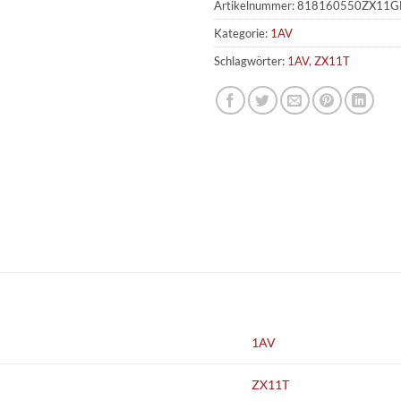
Artikelnummer:
818160550ZX11G
Kategorie:
1AV
Schlagwörter:
1AV
,
ZX11T
1AV
ZX11T