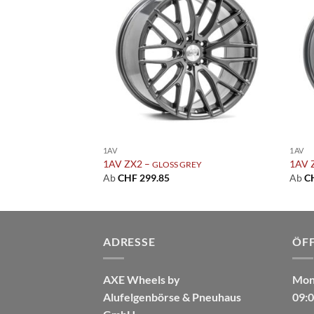
Add to
Add to
wishlist
wishlist
1AV
1AV
1AV ZX2 –
1AV 
 BLACK
GLOSS GREY
Ab
CHF
299.85
Ab
C
ADRESSE
ÖF
AXE Wheels by
Mont
Alufelgenbörse & Pneuhaus
09:0