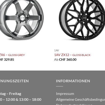
Add to
Add
wishlist
wish
1AV
ZX6 –
1AV ZX12 –
GLOSS GREY
GLOSS BLACK
HF
329.85
Ab
CHF
360.00
FNUNGSZEITEN
INFORMATIONEN
ag – Freitag
Impressum
0 – 12:00 & 13:00 – 18:00
Allgemeine Geschäftsbedingu