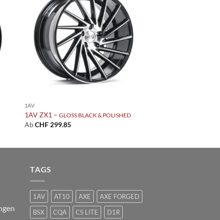
 to
Add to
list
wishlist
1AV
1AV ZX1 –
GLOSS BLACK & POLISHED
Ab
CHF
299.85
TAGS
1AV
AT10
AXE
AXE FORGED
ngen
BSX
CQA
CS LITE
D1R