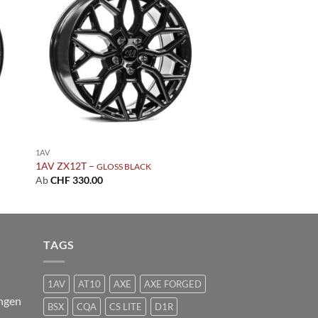
 to
Add to
list
wishlist
1AV
1AV ZX12T –
GLOSS BLACK
Ab
CHF
330.00
TAGS
1AV
AT10
AXE
AXE FORGED
ngen
BSX
CQA
CS LITE
D1R