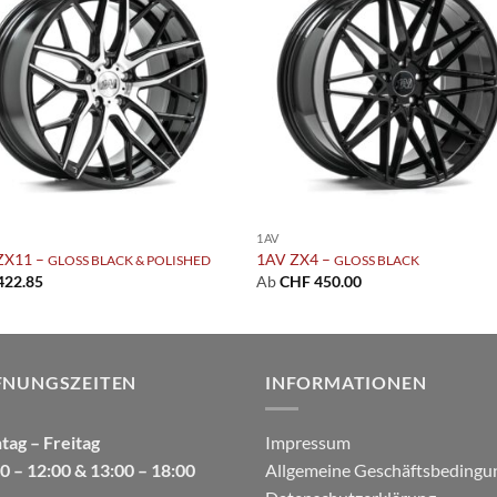
Add to
Add
wishlist
wish
1AV
ZX11 –
1AV ZX4 –
GLOSS BLACK & POLISHED
GLOSS BLACK
422.85
Ab
CHF
450.00
FNUNGSZEITEN
INFORMATIONEN
ag – Freitag
Impressum
0 – 12:00 & 13:00 – 18:00
Allgemeine Geschäftsbedingu