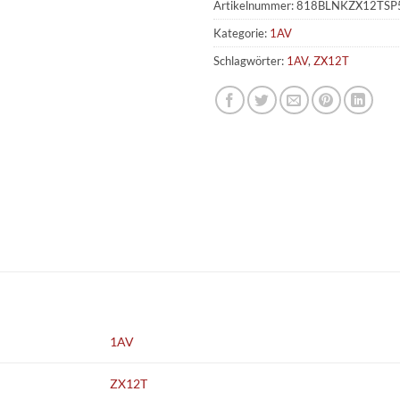
Artikelnummer:
818BLNKZX12TSP
Kategorie:
1AV
Schlagwörter:
1AV
,
ZX12T
1AV
ZX12T