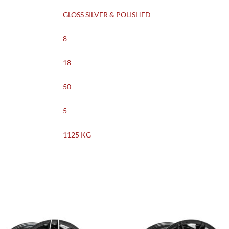
GLOSS SILVER & POLISHED
8
18
50
5
1125 KG