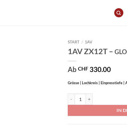
START
/
1AV
1AV ZX12T –
GLO
Ab
330.00
CHF
Grösse | Lochkreis | Einpresstiefe 
1AV ZX12T - GLOSS SILVER & P
IN 