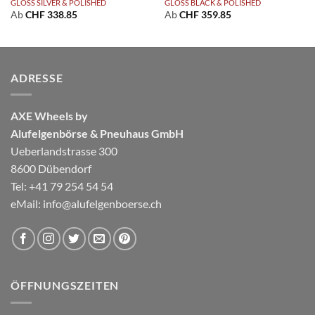
GLOSS SILVER & POLISHED
GLOSS BLACK & POLISHED
Ab
CHF
338.85
Ab
CHF
359.85
ADRESSE
AXE Wheels by
Alufelgenbörse & Pneuhaus GmbH
Ueberlandstrasse 300
8600 Dübendorf
Tel: +41 79 254 54 54
eMail:
info@alufelgenboerse.ch
ÖFFNUNGSZEITEN