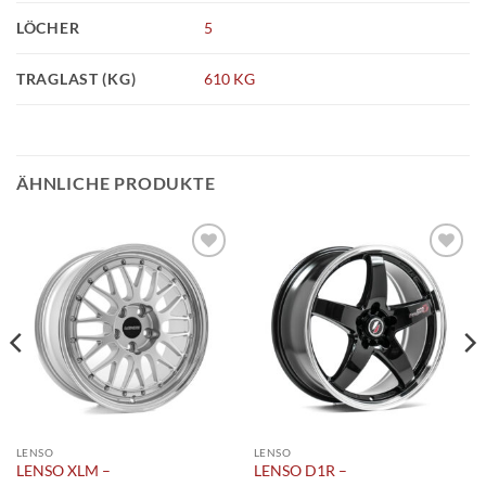
LÖCHER
5
TRAGLAST (KG)
610 KG
ÄHNLICHE PRODUKTE
Add to
Add to
wishlist
wishlist
LENSO
LENSO
LENSO XLM –
LENSO D1R –