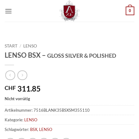
Zum
0
Inhalt
springen
START
/
LENSO
LENSO BSX –
GLOSS SILVER & POLISHED
311.85
CHF
Nicht vorrätig
Artikelnummer:
7516BLANK35BSXSM355110
Kategorie:
LENSO
Schlagwörter:
BSX
,
LENSO