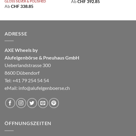
GLOSS SILVER & POLISHED
Ab
CHF
392.85
Ab
CHF
338.85
ADRESSE
AXE Wheels by
Alufelgenbörse & Pneuhaus GmbH
Ueberlandstrasse 300
8600 Dübendorf
Tel: +41 79 254 54 54
eMail:
info@alufelgenboerse.ch
ÖFFNUNGSZEITEN