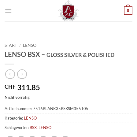
Zum
0
Inhalt
springen
START
/
LENSO
LENSO BSX –
GLOSS SILVER & POLISHED
311.85
CHF
Nicht vorrätig
Artikelnummer:
7516BLANK35BSXSM355105
Kategorie:
LENSO
Schlagwörter:
BSX
,
LENSO