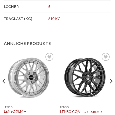
LÖCHER
5
TRAGLAST (KG)
610 KG
ÄHNLICHE PRODUKTE
Add to
Add to
wishlist
wishlist
LENSO
LENSO
LENSO XLM –
LENSO CQA –
GLOSS BLACK