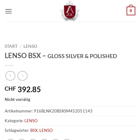
Zum
0
Inhalt
springen
START
/
LENSO
LENSO BSX –
GLOSS SILVER & POLISHED
392.85
CHF
Nicht vorrätig
Artikelnummer:
916BLNK20BSXSM452051143
Kategorie:
LENSO
Schlagwörter:
BSX
,
LENSO