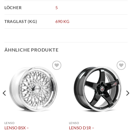
LÖCHER
5
TRAGLAST (KG)
690 KG
ÄHNLICHE PRODUKTE
Add to
Add to
wishlist
wishlist
LENSO
LENSO
LENSO BSX –
LENSO D1R –