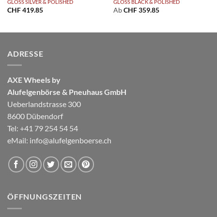
GLOSS SILVER & POLISHED
GLOSS BLACK & POLISHED
CHF
419.85
Ab
CHF
359.85
ADRESSE
AXE Wheels by
Alufelgenbörse & Pneuhaus GmbH
Ueberlandstrasse 300
8600 Dübendorf
Tel: +41 79 254 54 54
eMail:
info@alufelgenboerse.ch
ÖFFNUNGSZEITEN