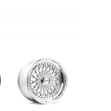
 to
Add to
list
wishlist