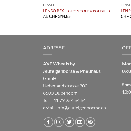
LENSO
LENS
LENSO BSX –
LENS
GLOSS BLACK
GLOSS GOLD & POLISHED
Ab
CHF
344.85
CHF
ADRESSE
ÖF
AXE Wheels by
Mont
Alufelgenbörse & Pneuhaus
09:0
GmbH
Sam
Ueberlandstrasse 300
10:0
8600 Dübendorf
Tel: +41 79 254 54 54
eMail:
info@alufelgenboerse.ch