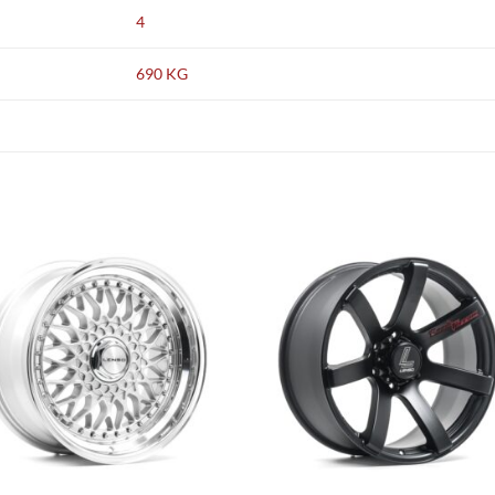
4
690 KG
Add to
Add
wishlist
wish