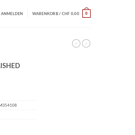
0
ANMELDEN
WARENKORB /
CHF
0.00
LISHED
M354108