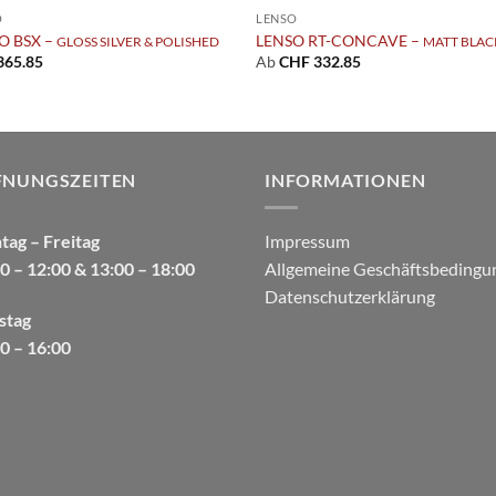
O
LENSO
O BSX –
LENSO RT-CONCAVE –
GLOSS SILVER & POLISHED
MATT BLAC
365.85
Ab
CHF
332.85
FNUNGSZEITEN
INFORMATIONEN
ag – Freitag
Impressum
0 – 12:00 & 13:00 – 18:00
Allgemeine Geschäftsbedingu
Datenschutzerklärung
stag
0 – 16:00