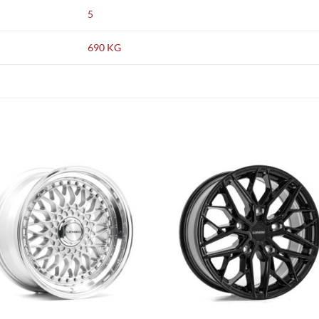
5
690 KG
Add to
Add
wishlist
wish