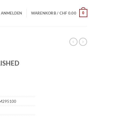
0
ANMELDEN
WARENKORB /
CHF
0.00
LISHED
M295100