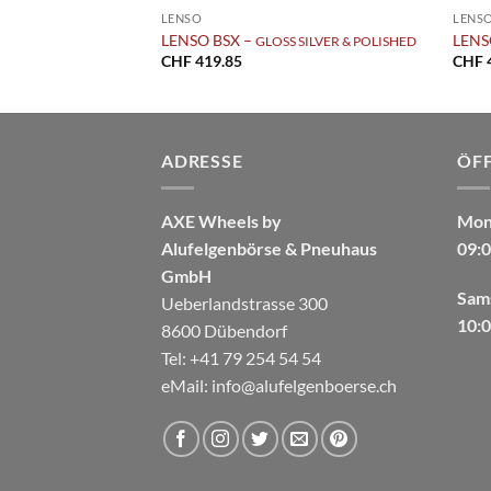
LENSO
LENS
LENSO BSX –
LENS
 SILVER & POLISHED
GLOSS SILVER & POLISHED
CHF
419.85
CHF
ADRESSE
ÖF
AXE Wheels by
Mont
Alufelgenbörse & Pneuhaus
09:0
GmbH
Sam
Ueberlandstrasse 300
10:0
8600 Dübendorf
Tel: +41 79 254 54 54
eMail:
info@alufelgenboerse.ch