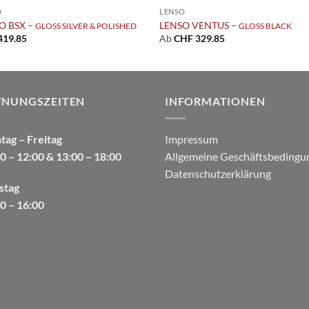
O
LENSO
O BSX –
LENSO VENTUS –
GLOSS SILVER & POLISHED
GLOSS BLACK
419.85
Ab
CHF
329.85
FNUNGSZEITEN
INFORMATIONEN
ag – Freitag
Impressum
0 – 12:00 & 13:00 – 18:00
Allgemeine Geschäftsbedingu
Datenschutzerklärung
stag
0 – 16:00