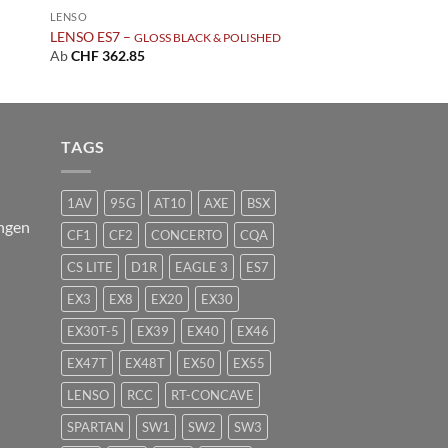
LENSO
LENSO ES7 –
GLOSS BLACK & POLISHED
Ab
CHF
362.85
TAGS
1AV
95G
AT10
AXE
BSX
ngen
CF1
CF2
CONCERTO
CQA
CS LITE
D1R
EAGLE 3
ES7
EX3
EX8
EX20
EX30
EX30T-5
EX39
EX40
EX46
EX47T
EX48T
EX50
EX55
LENSO
RCC
RT-CONCAVE
SPARTAN
SW1
SW2
SW3