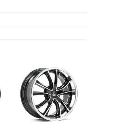
 to
Add to
list
wishlist