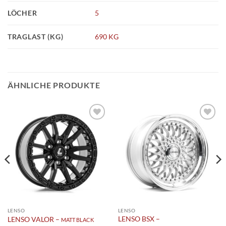
LÖCHER
5
TRAGLAST (KG)
690 KG
ÄHNLICHE PRODUKTE
Add to
Add to
wishlist
wishlist
LENSO
LENSO
LENSO BSX –
LENSO VALOR –
MATT BLACK