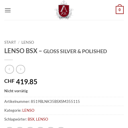
Zum
0
Inhalt
springen
START
/
LENSO
LENSO BSX –
GLOSS SILVER & POLISHED
419.85
CHF
Nicht vorrätig
Artikelnummer:
8519BLNK35BSXSM355115
Kategorie:
LENSO
Schlagwörter:
BSX
,
LENSO