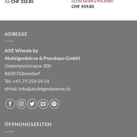
Ab
CHF
332.85
GLOSS SILVER & POLISHED
CHF
419.85
ADRESSE
AXE Wheels by
Alufelgenbörse & Pneuhaus GmbH
Ueberlandstrasse 300
8600 Dübendorf
Tel: +41 79 254 54 54
eMail:
info@alufelgenboerse.ch
ÖFFNUNGSZEITEN