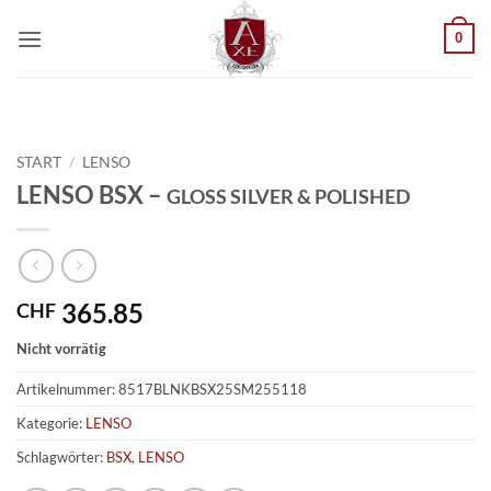
Zum
0
Inhalt
springen
START
/
LENSO
LENSO BSX –
GLOSS SILVER & POLISHED
365.85
CHF
Nicht vorrätig
Artikelnummer:
8517BLNKBSX25SM255118
Kategorie:
LENSO
Schlagwörter:
BSX
,
LENSO