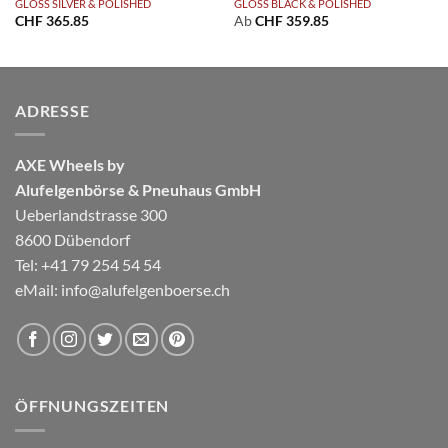
GLOSS SILVER & POLISHED
GLOSS BLACK & POLISHED
CHF
365.85
Ab
CHF
359.85
ADRESSE
AXE Wheels by
Alufelgenbörse & Pneuhaus GmbH
Ueberlandstrasse 300
8600 Dübendorf
Tel: +41 79 254 54 54
eMail:
info@alufelgenboerse.ch
ÖFFNUNGSZEITEN