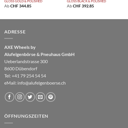
GLOSS GOLD & POLISHED
GLOSS BLACK & POLISHED
Ab
CHF
344.85
Ab
CHF
392.85
ADRESSE
AXE Wheels by
Alufelgenbörse & Pneuhaus GmbH
Ueberlandstrasse 300
8600 Dübendorf
Tel: +41 79 254 54 54
eMail:
info@alufelgenboerse.ch
ÖFFNUNGSZEITEN