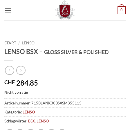
Zum
0
Inhalt
springen
START
/
LENSO
LENSO BSX –
GLOSS SILVER & POLISHED
284.85
CHF
Nicht vorrätig
Artikelnummer:
715BLANK30BSXSM355115
Kategorie:
LENSO
Schlagwörter:
BSX
,
LENSO