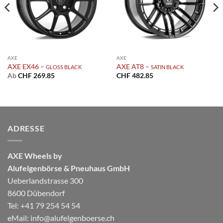
AXE
AXE
AXE EX46 –
AXE AT8 –
GLOSS BLACK
SATIN BLACK
Ab
CHF
269.85
CHF
482.85
ADRESSE
AXE Wheels by
Alufelgenbörse & Pneuhaus GmbH
Ueberlandstrasse 300
8600 Dübendorf
Tel: +41 79 254 54 54
eMail:
info@alufelgenboerse.ch