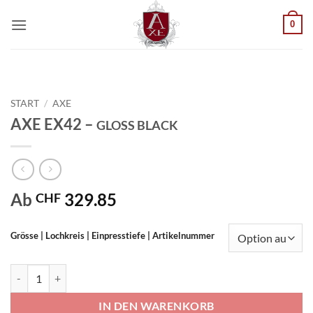
Zum
0
Inhalt
springen
START
/
AXE
AXE EX42 –
GLOSS BLACK
Ab
329.85
CHF
Grösse | Lochkreis | Einpresstiefe | Artikelnummer
AXE EX42 - GLOSS BLACK Menge
IN DEN WARENKORB