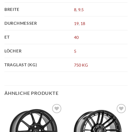
BREITE
8
,
9.5
DURCHMESSER
19
,
18
ET
40
LÖCHER
5
TRAGLAST (KG)
750 KG
ÄHNLICHE PRODUKTE
Add to
Add to
wishlist
wishlist