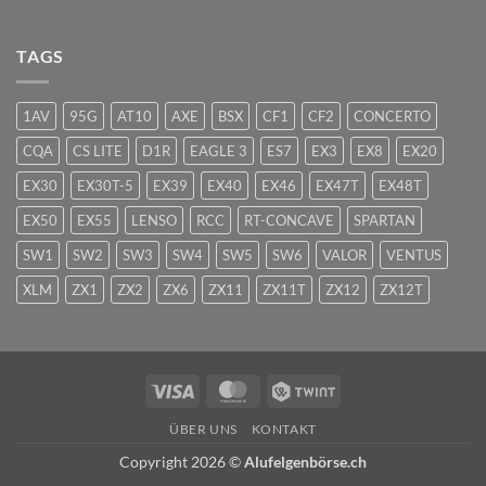
TAGS
1AV
95G
AT10
AXE
BSX
CF1
CF2
CONCERTO
CQA
CS LITE
D1R
EAGLE 3
ES7
EX3
EX8
EX20
EX30
EX30T-5
EX39
EX40
EX46
EX47T
EX48T
EX50
EX55
LENSO
RCC
RT-CONCAVE
SPARTAN
SW1
SW2
SW3
SW4
SW5
SW6
VALOR
VENTUS
XLM
ZX1
ZX2
ZX6
ZX11
ZX11T
ZX12
ZX12T
Visa
MasterCard
Twint
ÜBER UNS
KONTAKT
Copyright 2026 ©
Alufelgenbörse.ch